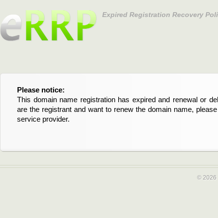
Expired Registration Recovery Pol
Please notice:
Bitte beachten Sie:
This domain name registration has expired and renewal or dele
Diese Domainregistrierung ist abgelaufen und die Verläng
are the registrant and want to renew the domain name, please 
Domain stehen an. Wenn Sie der Registrant sind und di
service provider.
verlängern möchten, kontaktieren Sie bitte Ihren Service-Provid
© 2026