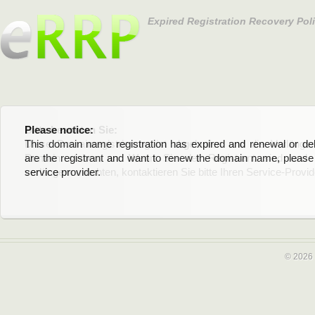
Expired Registration Recovery Pol
Please notice:
Bitte beachten Sie:
This domain name registration has expired and renewal or dele
Diese Domainregistrierung ist abgelaufen und die Verläng
are the registrant and want to renew the domain name, please 
Domain stehen an. Wenn Sie der Registrant sind und di
service provider.
verlängern möchten, kontaktieren Sie bitte Ihren Service-Provid
© 2026