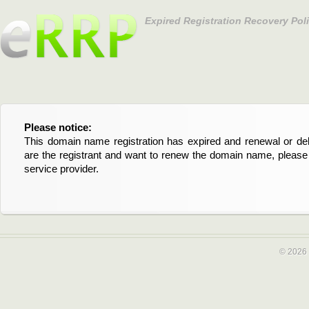
Expired Registration Recovery Pol
Please notice:
Bitte beachten Sie:
This domain name registration has expired and renewal or dele
Diese Domainregistrierung ist abgelaufen und die Verläng
are the registrant and want to renew the domain name, please 
Domain stehen an. Wenn Sie der Registrant sind und di
service provider.
verlängern möchten, kontaktieren Sie bitte Ihren Service-Provid
© 2026